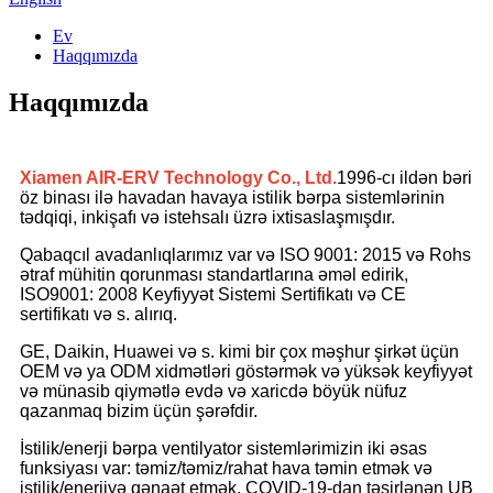
Ev
Haqqımızda
Haqqımızda
Xiamen AIR-ERV Technology Co., Ltd.
1996-cı ildən bəri
öz binası ilə havadan havaya istilik bərpa sistemlərinin
tədqiqi, inkişafı və istehsalı üzrə ixtisaslaşmışdır.
Qabaqcıl avadanlıqlarımız var və ISO 9001: 2015 və Rohs
ətraf mühitin qorunması standartlarına əməl edirik,
ISO9001: 2008 Keyfiyyət Sistemi Sertifikatı və CE
sertifikatı və s. alırıq.
GE, Daikin, Huawei və s. kimi bir çox məşhur şirkət üçün
OEM və ya ODM xidmətləri göstərmək və yüksək keyfiyyət
və münasib qiymətlə evdə və xaricdə böyük nüfuz
qazanmaq bizim üçün şərəfdir.
İstilik/enerji bərpa ventilyator sistemlərimizin iki əsas
funksiyası var: təmiz/təmiz/rahat hava təmin etmək və
istilik/enerjiyə qənaət etmək. COVID-19-dan təsirlənən UB