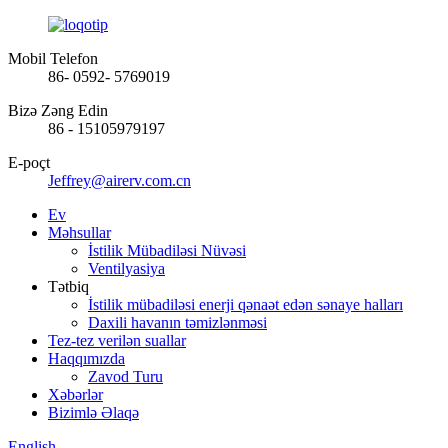
Mobil Telefon
86- 0592- 5769019
Bizə Zəng Edin
86 - 15105979197
E-poçt
Jeffrey@airerv.com.cn
Ev
Məhsullar
İstilik Mübadiləsi Nüvəsi
Ventilyasiya
Tətbiq
İstilik mübadiləsi enerji qənaət edən sənaye halları
Daxili havanın təmizlənməsi
Tez-tez verilən suallar
Haqqımızda
Zavod Turu
Xəbərlər
Bizimlə Əlaqə
English