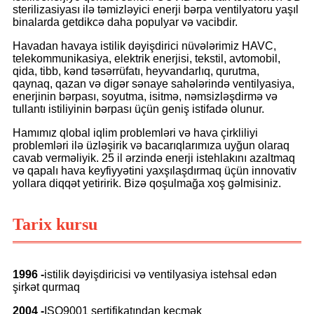
sterilizasiyası ilə təmizləyici enerji bərpa ventilyatoru yaşıl
binalarda getdikcə daha populyar və vacibdir.
Havadan havaya istilik dəyişdirici nüvələrimiz HAVC,
telekommunikasiya, elektrik enerjisi, tekstil, avtomobil,
qida, tibb, kənd təsərrüfatı, heyvandarlıq, qurutma,
qaynaq, qazan və digər sənaye sahələrində ventilyasiya,
enerjinin bərpası, soyutma, isitmə, nəmsizləşdirmə və
tullantı istiliyinin bərpası üçün geniş istifadə olunur.
Hamımız qlobal iqlim problemləri və hava çirkliliyi
problemləri ilə üzləşirik və bacarıqlarımıza uyğun olaraq
cavab verməliyik. 25 il ərzində enerji istehlakını azaltmaq
və qapalı hava keyfiyyətini yaxşılaşdırmaq üçün innovativ
yollara diqqət yetiririk. Bizə qoşulmağa xoş gəlmisiniz.
Tarix kursu
1996 -
istilik dəyişdiricisi və ventilyasiya istehsal edən
şirkət qurmaq
2004 -
ISO9001 sertifikatından keçmək