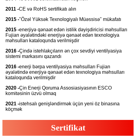
2011 -
CE və RoHS sertifikatı alın
2015 -
"Özəl Yüksək Texnologiyalı Müəssisə" mükafatı
2015 -
enerjiyə qənaət edən istilik dəyişdiricisi məhsulları
Fujian əyalətindəki enerjiyə qənaət edən texnologiya
məhsulları kataloqunda verilmişdir
2016 -
Çində istehlakçıların ən çox sevdiyi ventilyasiya
sistemi markasını qazandı
2016 -
enerji bərpa ventilyasiya məhsulları Fujian
əyalətində enerjiyə qənaət edən texnologiya məhsulları
kataloqunda verilmişdir
2020 -
Çin Enerji Qoruma Assosiasiyasının ESCO
komitəsinin üzvü olmaq
2021 -
istehsalı genişləndirmək üçün yeni öz binasına
köçmək
Sertifikat