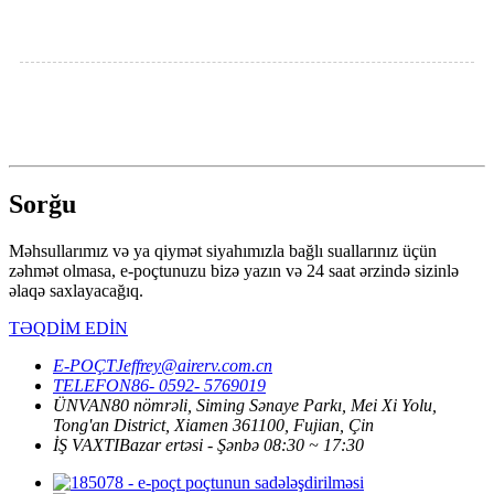
Sorğu
Məhsullarımız və ya qiymət siyahımızla bağlı suallarınız üçün
zəhmət olmasa, e-poçtunuzu bizə yazın və 24 saat ərzində sizinlə
əlaqə saxlayacağıq.
TƏQDİM EDİN
E-POÇT
Jeffrey@airerv.com.cn
TELEFON
86- 0592- 5769019
ÜNVAN
80 nömrəli, Siming Sənaye Parkı, Mei Xi Yolu,
Tong'an District, Xiamen 361100, Fujian, Çin
İŞ VAXTI
Bazar ertəsi - Şənbə 08:30 ~ 17:30