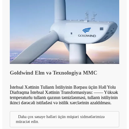
Goldwind Elm və Texnologiya MMC
İstehsal Xəttinin Tullantı İstiliyinin Bərpası üçün Həll Yolu
Diafraqma İstehsal Xəttinin Transformasiyası: —— Yüksək
temperaturlu tullantı qazının təmizlənməsi, tullantı istiliyinin
ikinci dərəcəli istifadəsi və istilik xərclərinin azaldılması.
Daha çox sənaye həlləri üçün müştəri xidmətlərimizə
müraciət edin.