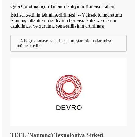
Qida Qurutma üçün Tullantı İstiliyinin Bərpası Həlləri
İstehsal xəttinin təkmilləşdirilməsi: -- Yüksək temperaturlu
işlənmiş tullantıların istiliyinin bərpası, istilik xərclərinin
azaldılması və qurutma səmərəliliyinin artırılması.
Daha çox sənaye həlləri üçün müştəri xidmətlərimizə
müraciət edin.
TEFL (Nantong) Texnologiya Şirkəti