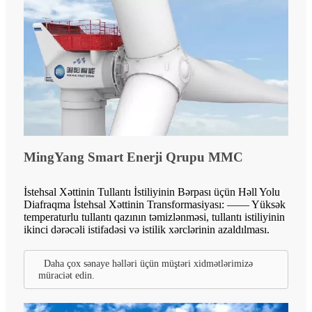
MingYang Smart Enerji Qrupu MMC
İstehsal Xəttinin Tullantı İstiliyinin Bərpası üçün Həll Yolu
Diafraqma İstehsal Xəttinin Transformasiyası: —— Yüksək
temperaturlu tullantı qazının təmizlənməsi, tullantı istiliyinin
ikinci dərəcəli istifadəsi və istilik xərclərinin azaldılması.
Daha çox sənaye həlləri üçün müştəri xidmətlərimizə
müraciət edin.