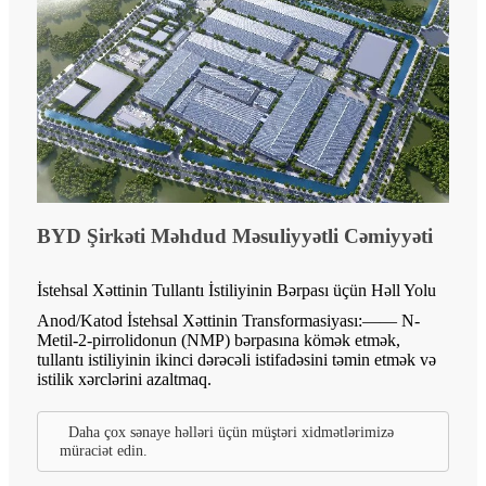
BYD Şirkəti Məhdud Məsuliyyətli Cəmiyyəti
İstehsal Xəttinin Tullantı İstiliyinin Bərpası üçün Həll Yolu
Anod/Katod İstehsal Xəttinin Transformasiyası:—— N-
Metil-2-pirrolidonun (NMP) bərpasına kömək etmək,
tullantı istiliyinin ikinci dərəcəli istifadəsini təmin etmək və
istilik xərclərini azaltmaq.
Daha çox sənaye həlləri üçün müştəri xidmətlərimizə
müraciət edin.