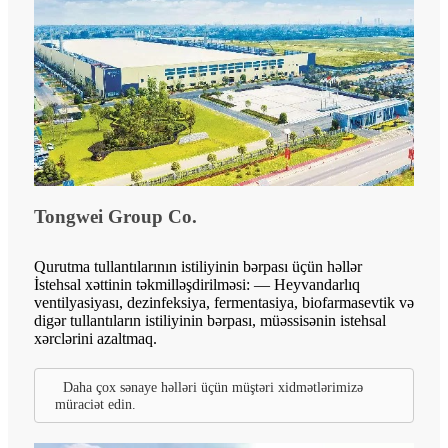
Tongwei Group Co.
Qurutma tullantılarının istiliyinin bərpası üçün həllər
İstehsal xəttinin təkmilləşdirilməsi: — Heyvandarlıq
ventilyasiyası, dezinfeksiya, fermentasiya, biofarmasevtik və
digər tullantıların istiliyinin bərpası, müəssisənin istehsal
xərclərini azaltmaq.
Daha çox sənaye həlləri üçün müştəri xidmətlərimizə
müraciət edin.