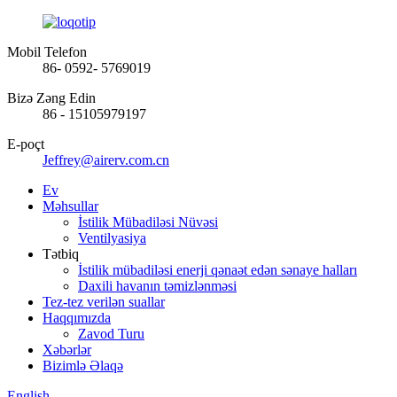
Mobil Telefon
86- 0592- 5769019
Bizə Zəng Edin
86 - 15105979197
E-poçt
Jeffrey@airerv.com.cn
Ev
Məhsullar
İstilik Mübadiləsi Nüvəsi
Ventilyasiya
Tətbiq
İstilik mübadiləsi enerji qənaət edən sənaye halları
Daxili havanın təmizlənməsi
Tez-tez verilən suallar
Haqqımızda
Zavod Turu
Xəbərlər
Bizimlə Əlaqə
English