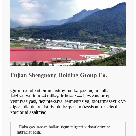
Fujian Shengnong Holding Group Co.
Qurutma tullantılarının istiliyinin bərpası üçün həllər
İstehsal xəttinin təkmilləşdirilməsi: — Heyvandarlıq
ventilyasiyası, dezinfeksiya, fermentasiya, biofarmasevtik və
digər tullantıların istiliyinin bərpası, müəssisənin istehsal
xərclərini azaltmaq.
Daha çox sənaye həlləri üçün müştəri xidmətlərimizə
müraciət edin.