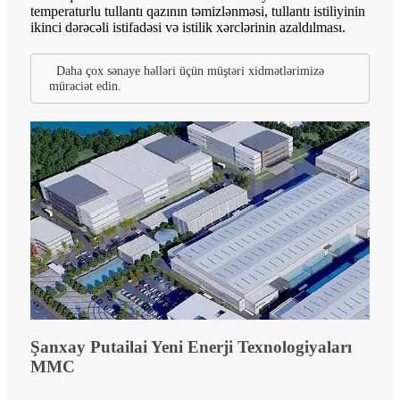
temperaturlu tullantı qazının təmizlənməsi, tullantı istiliyinin
ikinci dərəcəli istifadəsi və istilik xərclərinin azaldılması.
Daha çox sənaye həlləri üçün müştəri xidmətlərimizə
müraciət edin.
Şanxay Putailai Yeni Enerji Texnologiyaları
MMC