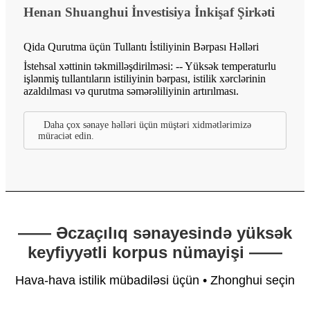
Henan Shuanghui İnvestisiya İnkişaf Şirkəti
Qida Qurutma üçün Tullantı İstiliyinin Bərpası Həlləri
İstehsal xəttinin təkmilləşdirilməsi: -- Yüksək temperaturlu
işlənmiş tullantıların istiliyinin bərpası, istilik xərclərinin
azaldılması və qurutma səmərəliliyinin artırılması.
Daha çox sənaye həlləri üçün müştəri xidmətlərimizə
müraciət edin.
—— Əczaçılıq sənayesində yüksək
keyfiyyətli korpus nümayişi ——
Hava-hava istilik mübadiləsi üçün • Zhonghui seçin