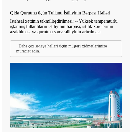
Qida Qurutma üçün Tullantı İstiliyinin Bərpası Həlləri
İstehsal xəttinin təkmilləşdirilməsi: -- Yüksək temperaturlu
işlənmiş tullantıların istiliyinin bərpası, istilik xərclərinin
azaldılması və qurutma səmərəliliyinin artırılması.
Daha çox sənaye həlləri üçün müştəri xidmətlərimizə
müraciət edin.