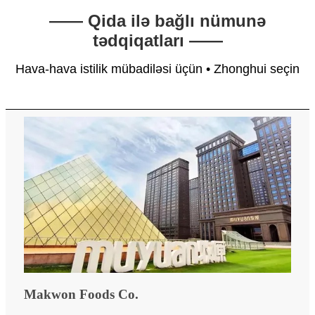
—— Qida ilə bağlı nümunə
tədqiqatları ——
Hava-hava istilik mübadiləsi üçün • Zhonghui seçin
Makwon Foods Co.