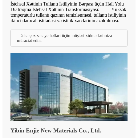
İstehsal Xəttinin Tullantı İstiliyinin Bərpası üçün Həll Yolu
Diafraqma İstehsal Xəttinin Transformasiyası: —— Yüksək
temperaturlu tullantı qazının təmizlənməsi, tullantı istiliyinin
ikinci dərəcəli istifadəsi və istilik xərclərinin azaldılması.
Daha çox sənaye həlləri üçün müştəri xidmətlərimizə
müraciət edin.
Yibin Enjie New Materials Co., Ltd.