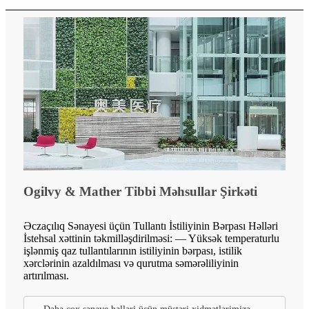
Ogilvy & Mather Tibbi Məhsullar Şirkəti
Əczaçılıq Sənayesi üçün Tullantı İstiliyinin Bərpası Həlləri
İstehsal xəttinin təkmilləşdirilməsi: — Yüksək temperaturlu
işlənmiş qaz tullantılarının istiliyinin bərpası, istilik
xərclərinin azaldılması və qurutma səmərəliliyinin
artırılması.