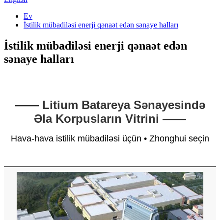
Ev
İstilik mübadiləsi enerji qənaət edən sənaye halları
İstilik mübadiləsi enerji qənaət edən
sənaye halları
—— Litium Batareya Sənayesində
Əla Korpusların Vitrini ——
Hava-hava istilik mübadiləsi üçün • Zhonghui seçin