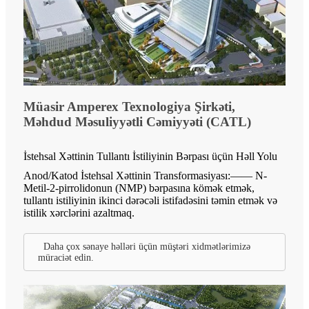
Müasir Amperex Texnologiya Şirkəti,
Məhdud Məsuliyyətli Cəmiyyəti (CATL)
İstehsal Xəttinin Tullantı İstiliyinin Bərpası üçün Həll Yolu
Anod/Katod İstehsal Xəttinin Transformasiyası:—— N-
Metil-2-pirrolidonun (NMP) bərpasına kömək etmək,
tullantı istiliyinin ikinci dərəcəli istifadəsini təmin etmək və
istilik xərclərini azaltmaq.
Daha çox sənaye həlləri üçün müştəri xidmətlərimizə
müraciət edin.