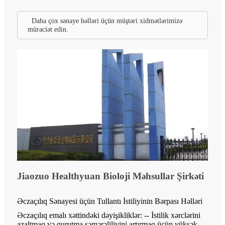
Daha çox sənaye həlləri üçün müştəri xidmətlərimizə
müraciət edin.
Jiaozuo Healthyuan Bioloji Məhsullar Şirkəti
Əczaçılıq Sənayesi üçün Tullantı İstiliyinin Bərpası Həlləri
Əczaçılıq emalı xəttindəki dəyişikliklər: -- İstilik xərclərini
azaltmaq və qurutma səmərəliliyini artırmaq üçün yüksək