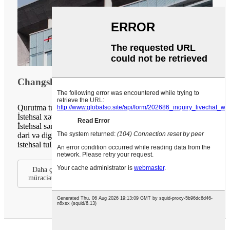
Changshu Feilong Nonwoven Machinery Co.
Qurutma tullantılarının istiliyinin bərpası üçün məhlul
İstehsal xəttinin təkmilləşdirilməsi və yenidən qurulması: —
İstehsal səmərəliliyini artırmaq üçün toxunmamış parçalar,
dəri və digər toxunmamış məhsullar üçün toxunmamış
istehsal tullantılarının istiliyinin bərpası.
Daha çox sənaye həlləri üçün müştəri xidmətlərimizə
müraciət edin.