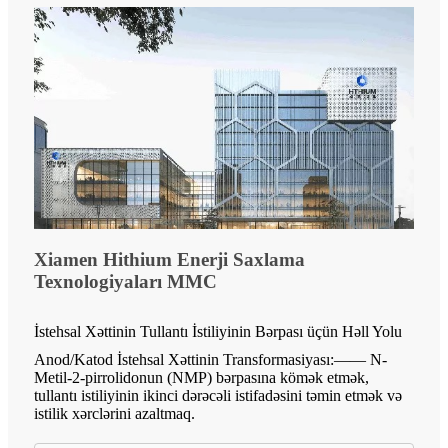
Xiamen Hithium Enerji Saxlama
Texnologiyaları MMC
İstehsal Xəttinin Tullantı İstiliyinin Bərpası üçün Həll Yolu
Anod/Katod İstehsal Xəttinin Transformasiyası:—— N-
Metil-2-pirrolidonun (NMP) bərpasına kömək etmək,
tullantı istiliyinin ikinci dərəcəli istifadəsini təmin etmək və
istilik xərclərini azaltmaq.