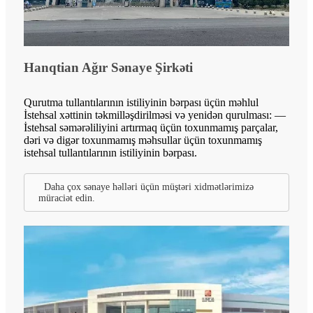
Hanqtian Ağır Sənaye Şirkəti
Qurutma tullantılarının istiliyinin bərpası üçün məhlul
İstehsal xəttinin təkmilləşdirilməsi və yenidən qurulması: —
İstehsal səmərəliliyini artırmaq üçün toxunmamış parçalar,
dəri və digər toxunmamış məhsullar üçün toxunmamış
istehsal tullantılarının istiliyinin bərpası.
Daha çox sənaye həlləri üçün müştəri xidmətlərimizə
müraciət edin.