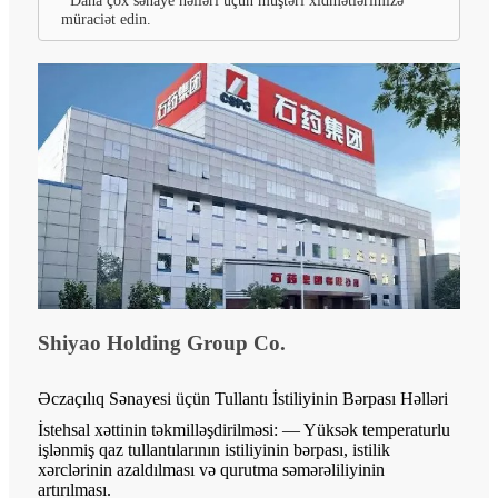
Daha çox sənaye həlləri üçün müştəri xidmətlərimizə
müraciət edin.
Shiyao Holding Group Co.
Əczaçılıq Sənayesi üçün Tullantı İstiliyinin Bərpası Həlləri
İstehsal xəttinin təkmilləşdirilməsi: — Yüksək temperaturlu
işlənmiş qaz tullantılarının istiliyinin bərpası, istilik
xərclərinin azaldılması və qurutma səmərəliliyinin
artırılması.