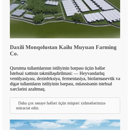
Daxili Monqolustan Kailu Muyuan Farming
Co.
Qurutma tullantılarının istiliyinin bərpası üçün həllər
İstehsal xəttinin təkmilləşdirilməsi: — Heyvandarlıq
ventilyasiyası, dezinfeksiya, fermentasiya, biofarmasevtik və
digər tullantıların istiliyinin bərpası, müəssisənin istehsal
xərclərini azaltmaq.
Daha çox sənaye həlləri üçün müştəri xidmətlərimizə
müraciət edin.