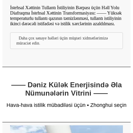
İstehsal Xəttinin Tullantı İstiliyinin Bərpası üçün Həll Yolu
Diafraqma İstehsal Xəttinin Transformasiyası: —— Yüksək
temperaturlu tullantı qazının təmizlənməsi, tullantı istiliyinin
ikinci dərəcəli istifadəsi və istilik xərclərinin azaldılması.
Daha çox sənaye həlləri üçün müştəri xidmətlərimizə
müraciət edin.
—— Dəniz Külək Enerjisində Əla
Nümunələrin Vitrini ——
Hava-hava istilik mübadiləsi üçün • Zhonghui seçin