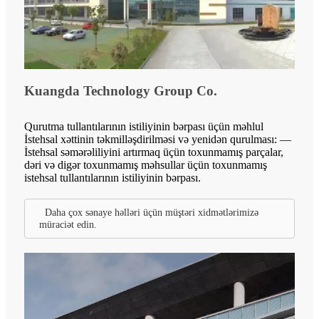
Kuangda Technology Group Co.
Qurutma tullantılarının istiliyinin bərpası üçün məhlul
İstehsal xəttinin təkmilləşdirilməsi və yenidən qurulması: —
İstehsal səmərəliliyini artırmaq üçün toxunmamış parçalar,
dəri və digər toxunmamış məhsullar üçün toxunmamış
istehsal tullantılarının istiliyinin bərpası.
Daha çox sənaye həlləri üçün müştəri xidmətlərimizə
müraciət edin.