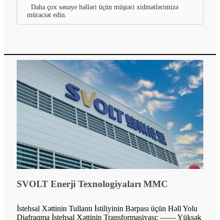
Daha çox sənaye həlləri üçün müştəri xidmətlərimizə
müraciət edin.
SVOLT Enerji Texnologiyaları MMC
İstehsal Xəttinin Tullantı İstiliyinin Bərpası üçün Həll Yolu
Diafraqma İstehsal Xəttinin Transformasiyası: —— Yüksək