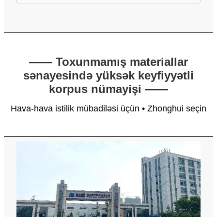
—— Toxunmamış materiallar
sənayesində yüksək keyfiyyətli
korpus nümayişi ——
Hava-hava istilik mübadiləsi üçün • Zhonghui seçin