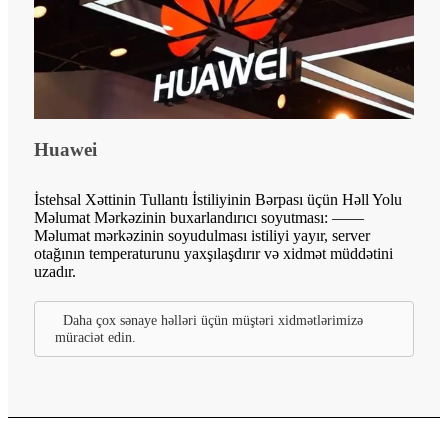
Huawei
İstehsal Xəttinin Tullantı İstiliyinin Bərpası üçün Həll Yolu
Məlumat Mərkəzinin buxarlandırıcı soyutması: ——
Məlumat mərkəzinin soyudulması istiliyi yayır, server
otağının temperaturunu yaxşılaşdırır və xidmət müddətini
uzadır.
Daha çox sənaye həlləri üçün müştəri xidmətlərimizə
müraciət edin.