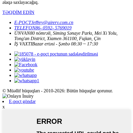
əlaqə saxlayacağıq.
TƏQDİM EDİN
E-POÇT
Jeffrey@airerv.com.cn
TELEFON
86- 0592- 5769019
ÜNVAN
80 nömrəli, Siming Sənaye Parkı, Mei Xi Yolu,
Tong'an District, Xiamen 361100, Fujian, Çin
İŞ VAXTI
Bazar ertəsi - Şənbə 08:30 ~ 17:30
© Müəllif hüquqları - 2010-2026: Bütün hüquqlar qorunur.
E-poçt göndər
x