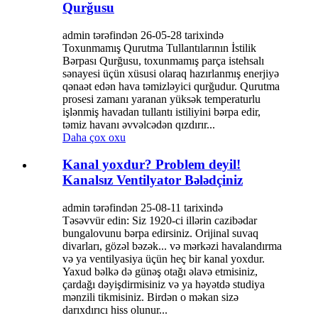
Qurğusu
admin tərəfindən 26-05-28 tarixində
Toxunmamış Qurutma Tullantılarının İstilik
Bərpası Qurğusu, toxunmamış parça istehsalı
sənayesi üçün xüsusi olaraq hazırlanmış enerjiyə
qənaət edən hava təmizləyici qurğudur. Qurutma
prosesi zamanı yaranan yüksək temperaturlu
işlənmiş havadan tullantı istiliyini bərpa edir,
təmiz havanı əvvəlcədən qızdırır...
Daha çox oxu
Kanal yoxdur? Problem deyil!
Kanalsız Ventilyator Bələdçiniz
admin tərəfindən 25-08-11 tarixində
Təsəvvür edin: Siz 1920-ci illərin cazibədar
bungalovunu bərpa edirsiniz. Orijinal suvaq
divarları, gözəl bəzək... və mərkəzi havalandırma
və ya ventilyasiya üçün heç bir kanal yoxdur.
Yaxud bəlkə də günəş otağı əlavə etmisiniz,
çardağı dəyişdirmisiniz və ya həyətdə studiya
mənzili tikmisiniz. Birdən o məkan sizə
darıxdırıcı hiss olunur...