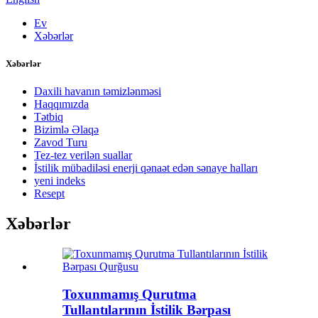
Ev
Xəbərlər
Xəbərlər
Daxili havanın təmizlənməsi
Haqqımızda
Tətbiq
Bizimlə Əlaqə
Zavod Turu
Tez-tez verilən suallar
İstilik mübadiləsi enerji qənaət edən sənaye halları
yeni indeks
Resept
Xəbərlər
Toxunmamış Qurutma
Tullantılarının İstilik Bərpası