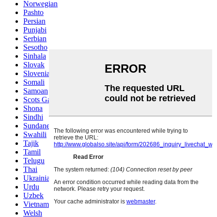
Norwegian
Pashto
Persian
Punjabi
Serbian
Sesotho
Sinhala
Slovak
Slovenian
Somali
Samoan
Scots Gaelic
Shona
Sindhi
Sundanese
Swahili
Tajik
Tamil
Telugu
Thai
Ukrainian
Urdu
Uzbek
Vietnamese
Welsh