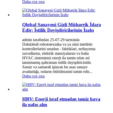
Daha çox oxu
Qlobal Sənayeni Gizli Mühərrik İdarə
Edir: İstilik Dəyişdiricilərinin İzahı
admin tərəfindən 25-07-29 tarixində
Dəbdəbəli robototexnika və ya süni intellekt
kontrollerlərini unudun - fabrikləri, neftayırma
zavodlarını, elektrik stansiyalarını və hətta
HVAC sisteminizi enerji ilə təmin edən əsl
tanınmamış qəhrəman istilik dəyişdiricisidir.
Səssiz və səmərəli işləyən bu əsas sənaye
avadanlığı, onların ötürülməsini təmin edir...
Daha çox oxu
HRV: Enerji israf etmədən təmiz hava
ilə nəfəs alın