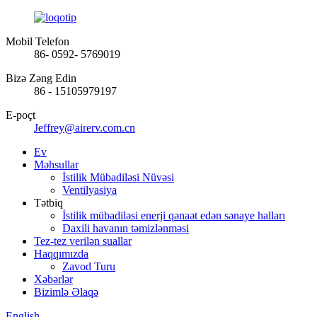
Mobil Telefon
86- 0592- 5769019
Bizə Zəng Edin
86 - 15105979197
E-poçt
Jeffrey@airerv.com.cn
Ev
Məhsullar
İstilik Mübadiləsi Nüvəsi
Ventilyasiya
Tətbiq
İstilik mübadiləsi enerji qənaət edən sənaye halları
Daxili havanın təmizlənməsi
Tez-tez verilən suallar
Haqqımızda
Zavod Turu
Xəbərlər
Bizimlə Əlaqə
English