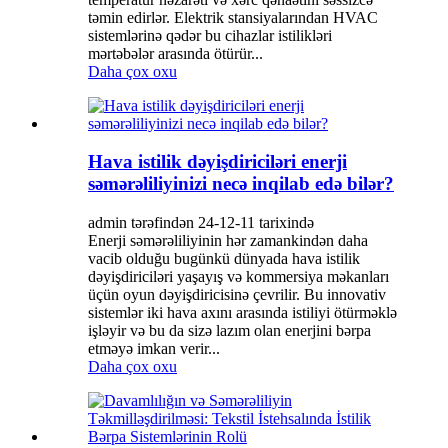
təmin edirlər. Elektrik stansiyalarından HVAC
sistemlərinə qədər bu cihazlar istilikləri
mərtəbələr arasında ötürür...
Daha çox oxu
Hava istilik dəyişdiriciləri enerji
səmərəliliyinizi necə inqilab edə bilər?
admin tərəfindən 24-12-11 tarixində
Enerji səmərəliliyinin hər zamankindən daha
vacib olduğu bugünkü dünyada hava istilik
dəyişdiriciləri yaşayış və kommersiya məkanları
üçün oyun dəyişdiricisinə çevrilir. Bu innovativ
sistemlər iki hava axını arasında istiliyi ötürməklə
işləyir və bu da sizə lazım olan enerjini bərpa
etməyə imkan verir...
Daha çox oxu