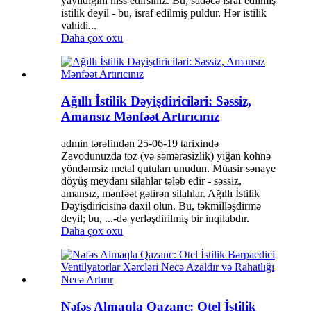
yayıldığını hiss edirsiniz. Bu, sadəcə israf edilmiş
istilik deyil - bu, israf edilmiş puldur. Hər istilik
vahidi...
Daha çox oxu
Ağıllı İstilik Dəyişdiriciləri: Səssiz,
Amansız Mənfəət Artırıcınız
admin tərəfindən 25-06-19 tarixində
Zavodunuzda toz (və səmərəsizlik) yığan köhnə
yöndəmsiz metal qutuları unudun. Müasir sənaye
döyüş meydanı silahlar tələb edir - səssiz,
amansız, mənfəət gətirən silahlar. Ağıllı İstilik
Dəyişdiricisinə daxil olun. Bu, təkmilləşdirmə
deyil; bu, ...-də yerləşdirilmiş bir inqilabdır.
Daha çox oxu
Nəfəs Almaqla Qazanc: Otel İstilik