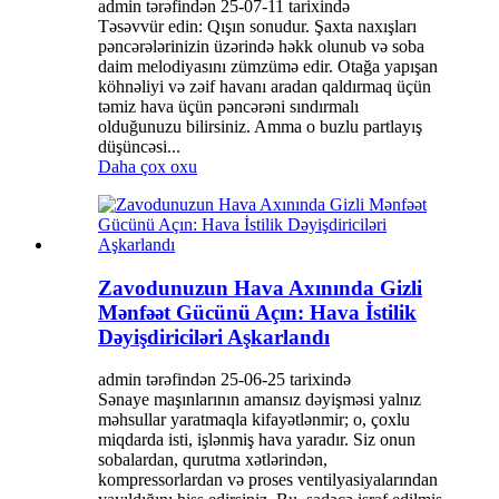
admin tərəfindən 25-07-11 tarixində
Təsəvvür edin: Qışın sonudur. Şaxta naxışları
pəncərələrinizin üzərində həkk olunub və soba
daim melodiyasını zümzümə edir. Otağa yapışan
köhnəliyi və zəif havanı aradan qaldırmaq üçün
təmiz hava üçün pəncərəni sındırmalı
olduğunuzu bilirsiniz. Amma o buzlu partlayış
düşüncəsi...
Daha çox oxu
Zavodunuzun Hava Axınında Gizli
Mənfəət Gücünü Açın: Hava İstilik
Dəyişdiriciləri Aşkarlandı
admin tərəfindən 25-06-25 tarixində
Sənaye maşınlarının amansız dəyişməsi yalnız
məhsullar yaratmaqla kifayətlənmir; o, çoxlu
miqdarda isti, işlənmiş hava yaradır. Siz onun
sobalardan, qurutma xətlərindən,
kompressorlardan və proses ventilyasiyalarından