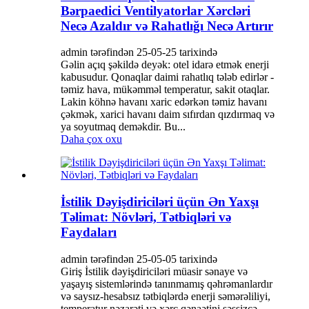
Bərpaedici Ventilyatorlar Xərcləri
Necə Azaldır və Rahatlığı Necə Artırır
admin tərəfindən 25-05-25 tarixində
Gəlin açıq şəkildə deyək: otel idarə etmək enerji
kabusudur. Qonaqlar daimi rahatlıq tələb edirlər -
təmiz hava, mükəmməl temperatur, sakit otaqlar.
Lakin köhnə havanı xaric edərkən təmiz havanı
çəkmək, xarici havanı daim sıfırdan qızdırmaq və
ya soyutmaq deməkdir. Bu...
Daha çox oxu
İstilik Dəyişdiriciləri üçün Ən Yaxşı
Təlimat: Növləri, Tətbiqləri və
Faydaları
admin tərəfindən 25-05-05 tarixində
Giriş İstilik dəyişdiriciləri müasir sənaye və
yaşayış sistemlərində tanınmamış qəhrəmanlardır
və saysız-hesabsız tətbiqlərdə enerji səmərəliliyi,
temperatur nəzarəti və xərc qənaətini səssizcə