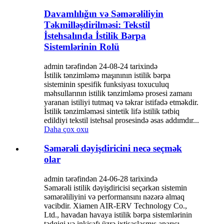
Davamlılığın və Səmərəliliyin
Təkmilləşdirilməsi: Tekstil
İstehsalında İstilik Bərpa
Sistemlərinin Rolü
admin tərəfindən 24-08-24 tarixində
İstilik tənzimləmə maşınının istilik bərpa
sisteminin spesifik funksiyası toxuculuq
məhsullarının istilik tənzimləmə prosesi zamanı
yaranan istiliyi tutmaq və təkrar istifadə etməkdir.
İstilik tənzimləməsi sintetik lifə istilik tətbiq
edildiyi tekstil istehsal prosesində əsas addımdır...
Daha çox oxu
Səmərəli dəyişdiricini necə seçmək
olar
admin tərəfindən 24-06-28 tarixində
Səmərəli istilik dəyişdiricisi seçərkən sistemin
səmərəliliyini və performansını nəzərə almaq
vacibdir. Xiamen AIR-ERV Technology Co.,
Ltd., havadan havaya istilik bərpa sistemlərinin
tədqiqi və inkişafı üzrə ixtisaslaşmış aparıcı