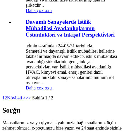
şirkətdir...
Daha çox oxu
Davamlı Sənayelərdə İstilik
Mübadiləsi Avadanlıqlarının
Üstünlükləri və İnkişaf Perspektivləri
admin tərəfindən 24-05-31 tarixində
Səmərəli və dayanıqlı istilik mübadiləsi həllərinə
tələbat artmaqda davam etdikcə, istilik mübadiləsi
avadanlığı şirkətlərinin geniş inkişaf
perspektivləri var. İstilik mübadiləsi avadanlığı
HVAC, kimyəvi emal, enerji genləri daxil
olmaqla müxtəlif sənaye sahələrində mühüm rol
oynayır...
Daha çox oxu
1
2
Növbəti >
>>
Səhifə 1 / 2
Sorğu
Məhsullarımız və ya qiymət siyahımızla bağlı suallarınız üçün
zəhmət olmasa, e-poçtunuzu bizə yazın və 24 saat ərzində sizinlə