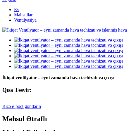
Ev
Məhsullar
Ventilyasiya
İkiqat ventilyator – eyni zamanda hava təchizatı və çıxışı
Qısa Təsvir:
Bizə e-poçt göndərin
Məhsul Ətraflı