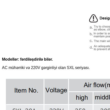
Modellər: fərdiləşdirilə bilər.
AC mühərriki və 220V gərginliyi olan SXL seriyası.