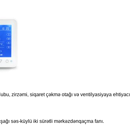
klubu, zirzəmi, siqaret çəkmə otağı və ventilyasiyaya ehtiyacı
aşağı səs-küylü iki sürətli mərkəzdənqaçma fanı.