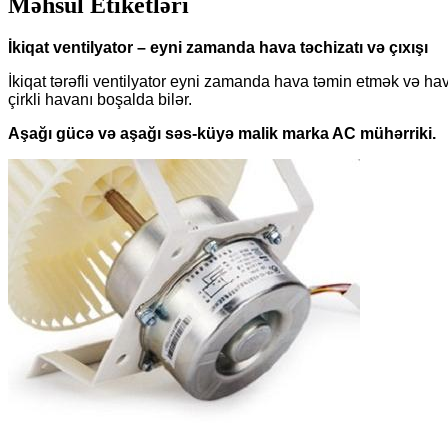
Məhsul Etiketləri
İkiqat ventilyator – eyni zamanda hava təchizatı və çıxışı
İkiqat tərəfli ventilyator eyni zamanda hava təmin etmək və h
çirkli havanı boşalda bilər.
Aşağı gücə və aşağı səs-küyə malik marka AC mühərriki.