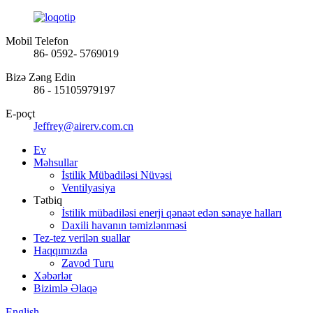
Mobil Telefon
86- 0592- 5769019
Bizə Zəng Edin
86 - 15105979197
E-poçt
Jeffrey@airerv.com.cn
Ev
Məhsullar
İstilik Mübadiləsi Nüvəsi
Ventilyasiya
Tətbiq
İstilik mübadiləsi enerji qənaət edən sənaye halları
Daxili havanın təmizlənməsi
Tez-tez verilən suallar
Haqqımızda
Zavod Turu
Xəbərlər
Bizimlə Əlaqə
English