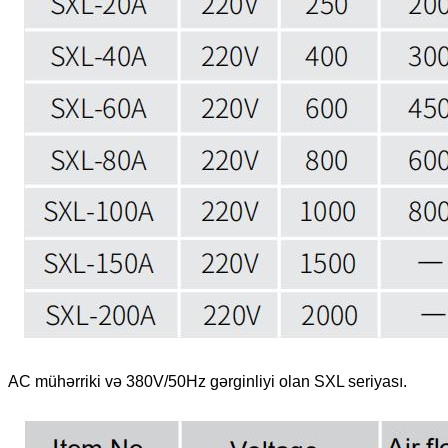
AC mühərriki və 380V/50Hz gərginliyi olan SXL seriyası.