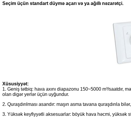
Seçim üçün standart düymə açarı və ya ağıllı nəzarətçi.
Xüsusiyyət:
1. Geniş tətbiq: hava axını diapazonu 150~5000 m³/saatdır, məktə
olan digər yerlər üçün uyğundur.
2. Quraşdırılması asandır: maşın asma tavana quraşdırıla bilər, 
3. Yüksək keyfiyyətli aksesuarlar: böyük hava həcmi, yüksək st