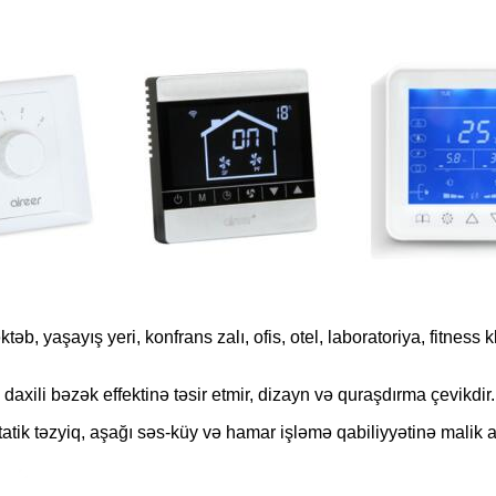
b, yaşayış yeri, konfrans zalı, ofis, otel, laboratoriya, fitness 
daxili bəzək effektinə təsir etmir, dizayn və quraşdırma çevikdir.
atik təzyiq, aşağı səs-küy və hamar işləmə qabiliyyətinə malik 