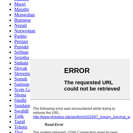
Maori
Marathi
Mongolian
Burmese
Nepali
Norwegian
Pashto
Persian
Punjabi
Serbian
Sesotho
Sinhala
Slovak
Slovenian
Somali
Samoan
Scots Gaelic
Shona
Sindhi
Sundanese
Swahili
Tajik
Tamil
Telugu
Thai