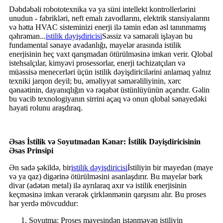
Dəbdəbəli robototexnika və ya süni intellekt kontrollerlərini
unudun - fabrikləri, neft emalı zavodlarını, elektrik stansiyalarını
və hətta HVAC sisteminizi enerji ilə təmin edən əsl tanınmamış
qəhrəman...
istilik dəyişdiricisi
Səssiz və səmərəli işləyən bu
fundamental sənaye avadanlığı, mayelər arasında istilik
enerjisinin heç vaxt qarışmadan ötürülməsinə imkan verir. Qlobal
istehsalçılar, kimyəvi prosessorlar, enerji təchizatçıları və
müəssisə menecerləri üçün istilik dəyişdiricilərini anlamaq yalnız
texniki jarqon deyil; bu, əməliyyat səmərəliliyinin, xərc
qənaətinin, dayanıqlığın və rəqabət üstünlüyünün açarıdır. Gəlin
bu vacib texnologiyanın sirrini açaq və onun qlobal sənayedəki
həyati rolunu araşdıraq.
Əsas İstilik və Soyutmadan Kənar: İstilik Dəyişdiricisinin
Əsas Prinsipi
Ən sadə şəkildə, bir
istilik dəyişdiricisi
İstiliyin bir mayedən (maye
və ya qaz) digərinə ötürülməsini asanlaşdırır. Bu mayelər bərk
divar (adətən metal) ilə ayrılaraq axır və istilik enerjisinin
keçməsinə imkan verərək çirklənmənin qarşısını alır. Bu proses
hər yerdə mövcuddur:
Soyutma: Proses mayesindən istənməyən istiliyin