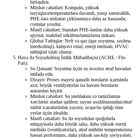
birləşdirir.
Müsbət cəhətləri: Kompakt, yüksək
təzyiqlərə/temperaturlara davamlı, yaxşı səmərəlilik,
PHE-lərə nisbətən çirklənməyə daha az həssasdır,
contalar yoxdur.
Mənfi cəhətləri: Standart PHE-lərdən daha yüksək
qiymət, məhdud sökülmə/təmizləmə imkanı.
Qlobal Tətbiqlər: Neft və qaz (qaz soyutma, sıxılma
interkolinqi), kimyəvi emal, enerji istehsalı, HVAC
tətbiqləri tələb olunur.
Hava ilə Soyudulmuş İstilik Mübadiləçisi (ACHE / Fin-
Fan):
Su Qənaəti: Soyutma üçün su əvəzinə ətraf havadan
istifadə edir.
Dizayn: Proses mayesi qanadlı boruların içərisində
axır, böyük ventilyatorlar isə havanı boruların
arasından keçirir.
Müsbət cəhətləri: Su istehlakını və təmizlənmə
xərclərini aradan qaldırır, suyun axıdılmasından/ətraf
mühit icazələrindən yayınır, ucqar/su qıtlığı olan
yerlər üçün idealdır.
Mənfi cəhətləri: Su ilə soyudulan qurğularla
müqayisədə daha böyük sahə, daha yüksək enerji
istehlakı (ventilyatorlar), ətraf mühitin temperaturuna
həssas performans, daha yüksək səs-küy səviyyələri.