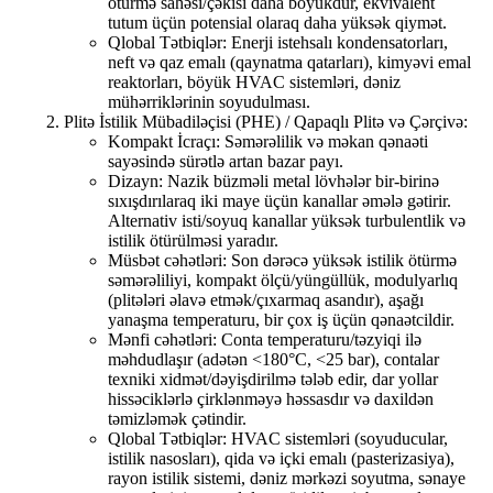
ötürmə sahəsi/çəkisi daha böyükdür, ekvivalent
tutum üçün potensial olaraq daha yüksək qiymət.
Qlobal Tətbiqlər: Enerji istehsalı kondensatorları,
neft və qaz emalı (qaynatma qatarları), kimyəvi emal
reaktorları, böyük HVAC sistemləri, dəniz
mühərriklərinin soyudulması.
Plitə İstilik Mübadiləçisi (PHE) / Qapaqlı Plitə və Çərçivə:
Kompakt İcraçı: Səmərəlilik və məkan qənaəti
sayəsində sürətlə artan bazar payı.
Dizayn: Nazik büzməli metal lövhələr bir-birinə
sıxışdırılaraq iki maye üçün kanallar əmələ gətirir.
Alternativ isti/soyuq kanallar yüksək turbulentlik və
istilik ötürülməsi yaradır.
Müsbət cəhətləri: Son dərəcə yüksək istilik ötürmə
səmərəliliyi, kompakt ölçü/yüngüllük, modulyarlıq
(plitələri əlavə etmək/çıxarmaq asandır), aşağı
yanaşma temperaturu, bir çox iş üçün qənaətcildir.
Mənfi cəhətləri: Conta temperaturu/təzyiqi ilə
məhdudlaşır (adətən <180°C, <25 bar), contalar
texniki xidmət/dəyişdirilmə tələb edir, dar yollar
hissəciklərlə çirklənməyə həssasdır və daxildən
təmizləmək çətindir.
Qlobal Tətbiqlər: HVAC sistemləri (soyuducular,
istilik nasosları), qida və içki emalı (pasterizasiya),
rayon istilik sistemi, dəniz mərkəzi soyutma, sənaye