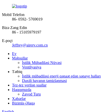
Mobil Telefon
86- 0592- 5769019
Bizə Zəng Edin
86 - 15105979197
E-poçt
Jeffrey@airerv.com.cn
Ev
Məhsullar
İstilik Mübadiləsi Nüvəsi
Ventilyasiya
Tətbiq
İstilik mübadiləsi enerji qənaət edən sənaye halları
Daxili havanın təmizlənməsi
Tez-tez verilən suallar
Haqqımızda
Zavod Turu
Xəbərlər
Bizimlə Əlaqə
English