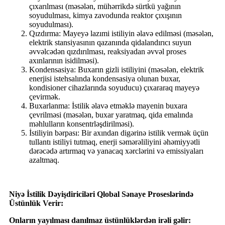
çıxarılması (məsələn, mühərrikdə sürtkü yağının
soyudulması, kimya zavodunda reaktor çıxışının
soyudulması).
Qızdırma: Mayeyə lazımi istiliyin əlavə edilməsi (məsələn,
elektrik stansiyasının qazanında qidalandırıcı suyun
əvvəlcədən qızdırılması, reaksiyadan əvvəl proses
axınlarının isidilməsi).
Kondensasiya: Buxarın gizli istiliyini (məsələn, elektrik
enerjisi istehsalında kondensasiya olunan buxar,
kondisioner cihazlarında soyuducu) çıxararaq mayeyə
çevirmək.
Buxarlanma: İstilik əlavə etməklə mayenin buxara
çevrilməsi (məsələn, buxar yaratmaq, qida emalında
məhlulların konsentrləşdirilməsi).
İstiliyin bərpası: Bir axından digərinə istilik vermək üçün
tullantı istiliyi tutmaq, enerji səmərəliliyini əhəmiyyətli
dərəcədə artırmaq və yanacaq xərclərini və emissiyaları
azaltmaq.
Niyə İstilik Dəyişdiriciləri Qlobal Sənaye Proseslərində
Üstünlük Verir:
Onların yayılması danılmaz üstünlüklərdən irəli gəlir: