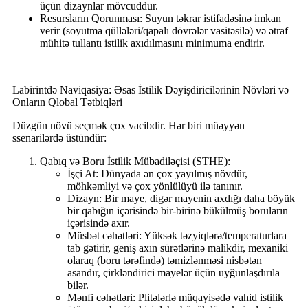
üçün dizaynlar mövcuddur.
Resursların Qorunması: Suyun təkrar istifadəsinə imkan
verir (soyutma qüllələri/qapalı dövrələr vasitəsilə) və ətraf
mühitə tullantı istilik axıdılmasını minimuma endirir.
Labirintdə Naviqasiya: Əsas İstilik Dəyişdiricilərinin Növləri və
Onların Qlobal Tətbiqləri
Düzgün növü seçmək çox vacibdir. Hər biri müəyyən
ssenarilərdə üstündür:
Qabıq və Boru İstilik Mübadiləçisi (STHE):
İşçi At: Dünyada ən çox yayılmış növdür,
möhkəmliyi və çox yönlülüyü ilə tanınır.
Dizayn: Bir maye, digər mayenin axdığı daha böyük
bir qabığın içərisində bir-birinə bükülmüş boruların
içərisində axır.
Müsbət cəhətləri: Yüksək təzyiqlərə/temperaturlara
tab gətirir, geniş axın sürətlərinə malikdir, mexaniki
olaraq (boru tərəfində) təmizlənməsi nisbətən
asandır, çirkləndirici mayelər üçün uyğunlaşdırıla
bilər.
Mənfi cəhətləri: Plitələrlə müqayisədə vahid istilik