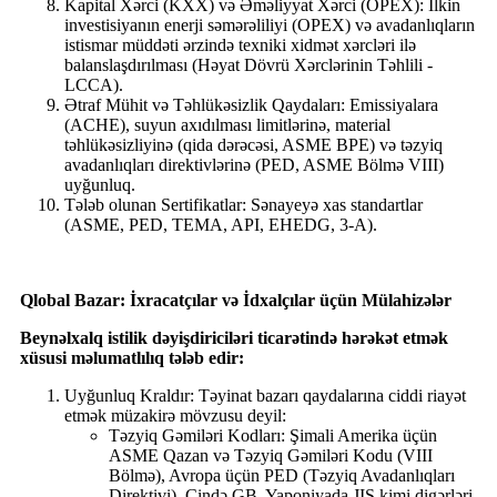
Kapital Xərci (KXX) və Əməliyyat Xərci (OPEX): İlkin
investisiyanın enerji səmərəliliyi (OPEX) və avadanlıqların
istismar müddəti ərzində texniki xidmət xərcləri ilə
balanslaşdırılması (Həyat Dövrü Xərclərinin Təhlili -
LCCA).
Ətraf Mühit və Təhlükəsizlik Qaydaları: Emissiyalara
(ACHE), suyun axıdılması limitlərinə, material
təhlükəsizliyinə (qida dərəcəsi, ASME BPE) və təzyiq
avadanlıqları direktivlərinə (PED, ASME Bölmə VIII)
uyğunluq.
Tələb olunan Sertifikatlar: Sənayeyə xas standartlar
(ASME, PED, TEMA, API, EHEDG, 3-A).
Qlobal Bazar: İxracatçılar və İdxalçılar üçün Mülahizələr
Beynəlxalq istilik dəyişdiriciləri ticarətində hərəkət etmək
xüsusi məlumatlılıq tələb edir:
Uyğunluq Kraldır: Təyinat bazarı qaydalarına ciddi riayət
etmək müzakirə mövzusu deyil:
Təzyiq Gəmiləri Kodları: Şimali Amerika üçün
ASME Qazan və Təzyiq Gəmiləri Kodu (VIII
Bölmə), Avropa üçün PED (Təzyiq Avadanlıqları
Direktivi), Çində GB, Yaponiyada JIS kimi digərləri.