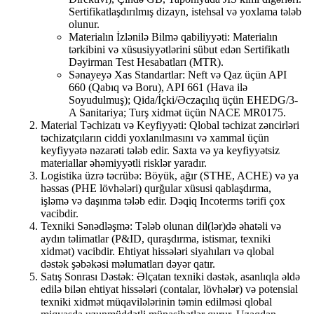
Sertifikatlaşdırılmış dizayn, istehsal və yoxlama tələb
olunur.
Materialın İzlənilə Bilmə qabiliyyəti: Materialın
tərkibini və xüsusiyyətlərini sübut edən Sertifikatlı
Dəyirman Test Hesabatları (MTR).
Sənayeyə Xas Standartlar: Neft və Qaz üçün API
660 (Qabıq və Boru), API 661 (Hava ilə
Soyudulmuş); Qida/İçki/Əczaçılıq üçün EHEDG/3-
A Sanitariya; Turş xidmət üçün NACE MR0175.
Material Təchizatı və Keyfiyyəti: Qlobal təchizat zəncirləri
təchizatçıların ciddi yoxlanılmasını və xammal üçün
keyfiyyətə nəzarəti tələb edir. Saxta və ya keyfiyyətsiz
materiallar əhəmiyyətli risklər yaradır.
Logistika üzrə təcrübə: Böyük, ağır (STHE, ACHE) və ya
həssas (PHE lövhələri) qurğular xüsusi qablaşdırma,
işləmə və daşınma tələb edir. Dəqiq Incoterms tərifi çox
vacibdir.
Texniki Sənədləşmə: Tələb olunan dil(lər)də əhatəli və
aydın təlimatlar (P&ID, quraşdırma, istismar, texniki
xidmət) vacibdir. Ehtiyat hissələri siyahıları və qlobal
dəstək şəbəkəsi məlumatları dəyər qatır.
Satış Sonrası Dəstək: Əlçatan texniki dəstək, asanlıqla əldə
edilə bilən ehtiyat hissələri (contalar, lövhələr) və potensial
texniki xidmət müqavilələrinin təmin edilməsi qlobal