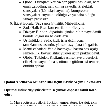
Qlobal Tətbiqlər: Neft və qaz (quyu başlıqları, neft
emalı zavodları, neft-kimya zavodları), elektrik
stansiyaları (köməkçi soyutma), kompressor
stansiyaları, suyun qıt olduğu və ya baha olduğu
sənaye prosesləri.
İkiqat Borulu (Saç sancağı) İstilik Mübadiləçisi:
Sadə Həll: Əsas konsentrik boru dizaynı.
Dizayn: Bir boru digərinin içindədir; bir maye daxili
boruda, digəri isə halqada axır.
Üstünlükləri: Sadə, kiçik işlər üçün ucuz,
təmizlənməsi asandır, yüksək təzyiqlərə tab gətirir.
Mənfi cəhətləri: Vahid həcm/çəki başına çox aşağı
səmərəlilik, böyük istilik yükləri üçün praktik deyil.
Qlobal Tətbiqlər: Kiçikmiqyaslı sənaye prosesləri,
cihazların soyudulması, nümunə götürmə sistemləri,
örtüklü qablar.
Qlobal Alıcılar və Mühəndislər üçün Kritik Seçim Faktorları
Optimal istilik dəyişdiricisinin seçilməsi diqqətli təhlil tələb
edir:
Maye Xüsusiyyətləri: Tərkibi, temperaturu, təzyiqi, axın