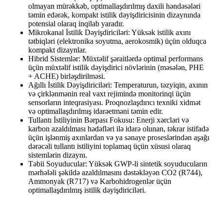
olmayan mürəkkəb, optimallaşdırılmış daxili həndəsələri
təmin edərək, kompakt istilik dəyişdiricisinin dizaynında
potensial olaraq inqilab yaradır.
Mikrokanal İstilik Dəyişdiriciləri: Yüksək istilik axını
tətbiqləri (elektronika soyutma, aerokosmik) üçün olduqca
kompakt dizaynlar.
Hibrid Sistemlər: Müxtəlif şəraitlərdə optimal performans
üçün müxtəlif istilik dəyişdirici növlərinin (məsələn, PHE
+ ACHE) birləşdirilməsi.
Ağıllı İstilik Dəyişdiriciləri: Temperaturun, təzyiqin, axının
və çirklənmənin real vaxt rejimində monitorinqi üçün
sensorların inteqrasiyası. Proqnozlaşdırıcı texniki xidmət
və optimallaşdırılmış idarəetməni təmin edir.
Tullantı İstiliyinin Bərpası Fokusu: Enerji xərcləri və
karbon azaldılması hədəfləri ilə idarə olunan, təkrar istifadə
üçün işlənmiş axınlardan və ya sənaye proseslərindən aşağı
dərəcəli tullantı istiliyini toplamaq üçün xüsusi olaraq
sistemlərin dizaynı.
Təbii Soyuducular: Yüksək GWP-li sintetik soyuducuların
mərhələli şəkildə azaldılmasını dəstəkləyən CO2 (R744),
Ammonyak (R717) və Karbohidrogenlər üçün
optimallaşdırılmış istilik dəyişdiriciləri.