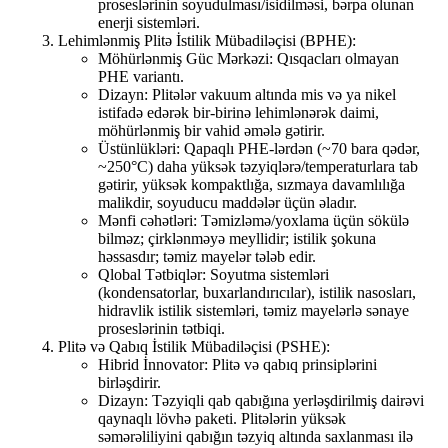
proseslərinin soyudulması/isidilməsi, bərpa olunan
enerji sistemləri.
Lehimlənmiş Plitə İstilik Mübadiləçisi (BPHE):
Möhürlənmiş Güc Mərkəzi: Qısqacları olmayan
PHE variantı.
Dizayn: Plitələr vakuum altında mis və ya nikel
istifadə edərək bir-birinə lehimlənərək daimi,
möhürlənmiş bir vahid əmələ gətirir.
Üstünlükləri: Qapaqlı PHE-lərdən (~70 bara qədər,
~250°C) daha yüksək təzyiqlərə/temperaturlara tab
gətirir, yüksək kompaktlığa, sızmaya davamlılığa
malikdir, soyuducu maddələr üçün əladır.
Mənfi cəhətləri: Təmizləmə/yoxlama üçün sökülə
bilməz; çirklənməyə meyllidir; istilik şokuna
həssasdır; təmiz mayelər tələb edir.
Qlobal Tətbiqlər: Soyutma sistemləri
(kondensatorlar, buxarlandırıcılar), istilik nasosları,
hidravlik istilik sistemləri, təmiz mayelərlə sənaye
proseslərinin tətbiqi.
Plitə və Qabıq İstilik Mübadiləçisi (PSHE):
Hibrid İnnovator: Plitə və qabıq prinsiplərini
birləşdirir.
Dizayn: Təzyiqli qab qabığına yerləşdirilmiş dairəvi
qaynaqlı lövhə paketi. Plitələrin yüksək
səmərəliliyini qabığın təzyiq altında saxlanması ilə