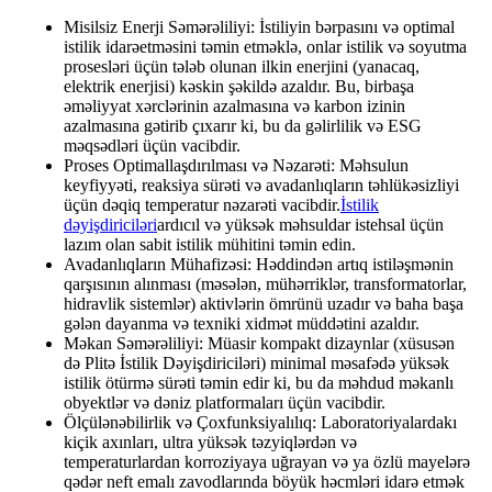
Misilsiz Enerji Səmərəliliyi: İstiliyin bərpasını və optimal
istilik idarəetməsini təmin etməklə, onlar istilik və soyutma
prosesləri üçün tələb olunan ilkin enerjini (yanacaq,
elektrik enerjisi) kəskin şəkildə azaldır. Bu, birbaşa
əməliyyat xərclərinin azalmasına və karbon izinin
azalmasına gətirib çıxarır ki, bu da gəlirlilik və ESG
məqsədləri üçün vacibdir.
Proses Optimallaşdırılması və Nəzarəti: Məhsulun
keyfiyyəti, reaksiya sürəti və avadanlıqların təhlükəsizliyi
üçün dəqiq temperatur nəzarəti vacibdir.
İstilik
dəyişdiriciləri
ardıcıl və yüksək məhsuldar istehsal üçün
lazım olan sabit istilik mühitini təmin edin.
Avadanlıqların Mühafizəsi: Həddindən artıq istiləşmənin
qarşısının alınması (məsələn, mühərriklər, transformatorlar,
hidravlik sistemlər) aktivlərin ömrünü uzadır və baha başa
gələn dayanma və texniki xidmət müddətini azaldır.
Məkan Səmərəliliyi: Müasir kompakt dizaynlar (xüsusən
də Plitə İstilik Dəyişdiriciləri) minimal məsafədə yüksək
istilik ötürmə sürəti təmin edir ki, bu da məhdud məkanlı
obyektlər və dəniz platformaları üçün vacibdir.
Ölçülənəbilirlik və Çoxfunksiyalılıq: Laboratoriyalardakı
kiçik axınları, ultra yüksək təzyiqlərdən və
temperaturlardan korroziyaya uğrayan və ya özlü mayelərə
qədər neft emalı zavodlarında böyük həcmləri idarə etmək