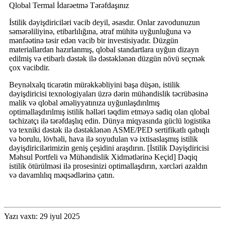
Qlobal Termal İdarəetmə Tərəfdaşınız
İstilik dəyişdiriciləri vacib deyil, əsasdır. Onlar zavodunuzun
səmərəliliyinə, etibarlılığına, ətraf mühitə uyğunluğuna və
mənfəətinə təsir edən vacib bir investisiyadır. Düzgün
materiallardan hazırlanmış, qlobal standartlara uyğun dizayn
edilmiş və etibarlı dəstək ilə dəstəklənən düzgün növü seçmək
çox vacibdir.
Beynəlxalq ticarətin mürəkkəbliyini başa düşən, istilik
dəyişdiricisi texnologiyaları üzrə dərin mühəndislik təcrübəsinə
malik və qlobal əməliyyatınıza uyğunlaşdırılmış
optimallaşdırılmış istilik həlləri təqdim etməyə sadiq olan qlobal
təchizatçı ilə tərəfdaşlıq edin. Dünya miqyasında güclü logistika
və texniki dəstək ilə dəstəklənən ASME/PED sertifikatlı qabıqlı
və borulu, lövhəli, hava ilə soyudulan və ixtisaslaşmış istilik
dəyişdiricilərimizin geniş çeşidini araşdırın. [İstilik Dəyişdiricisi
Məhsul Portfeli və Mühəndislik Xidmətlərinə Keçid] Dəqiq
istilik ötürülməsi ilə prosesinizi optimallaşdırın, xərcləri azaldın
və davamlılıq məqsədlərinə çatın.
Yazı vaxtı: 29 iyul 2025