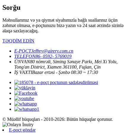
Sorğu
Məhsullarımız və ya qiymət siyahımızla bağlı suallarınız üçün
zəhmət olmasa, e-poçtunuzu bizə yazın və 24 saat ərzində sizinlə
əlaqə saxlayacağıq.
TƏQDİM EDİN
E-POÇT
Jeffrey@airerv.com.cn
TELEFON
86- 0592- 5769019
ÜNVAN
80 nömrəli, Siming Sənaye Parkı, Mei Xi Yolu,
Tong'an District, Xiamen 361100, Fujian, Çin
İŞ VAXTI
Bazar ertəsi - Şənbə 08:30 ~ 17:30
© Müəllif hüquqları - 2010-2026: Bütün hüquqlar qorunur.
E-poçt göndər