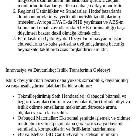
miqyasda uzunmüddətli münasibətlər qurur. Uzaqdan
monitorinq imkanları getdikcə daha çox dəyərləndirilir.
Regional Üstünlüklər və Standartlar: Hədəf bazarlarda
dominant növlərin və yerli mühəndislik təcrübələrinin
(məsələn, Avropa HVAC-da PHE yayılması və ABŞ-ın
köhnə neft emalı zavodlarında STHE dominantlığı) başa
düşülməsi bazara daxil olmağa kömək edir.
Fərdiləşdirmə Qabiliyyəti: Dizaynları müəyyən müştəri
ehtiyaclarına və sahə şərtlərinə uyğunlaşdırmaq bacarığı
beynəlxalq təkliflərdə əsas fərqləndirici amildir.
İnnovasiya və Davamlılıq: İstilik Transferinin Gələcəyi
İstilik dəyişdiriciləri bazarı daha yüksək səmərəlilik, dayanıqlılıq
və rəqəmsallaşdırma tələbləri ilə idarə olunur:
Təkmilləşdirilmiş Səth Həndəsələri: Qabaqcıl büzməli və
üzgəc dizaynları (borular və lövhələr üçün) turbulentliyi və
istilik ötürmə əmsallarını maksimum dərəcədə artırır,
ölçüləri və xərcləri azaldır.
Qabaqcıl Materiallar: Ekstremal şəraitdə işləmək və xidmət
müddətini uzatmaq üçün daha çox korroziyaya davamlı
ərintilərin, kompozitlərin və örtüklərin hazırlanması.
Əlavə İstehsal (3D Çap): Əvvəllər istehsalı mümkün