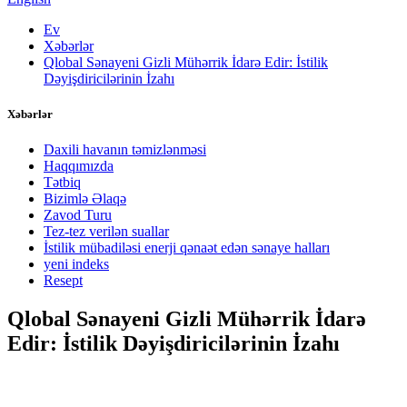
Ev
Xəbərlər
Qlobal Sənayeni Gizli Mühərrik İdarə Edir: İstilik
Dəyişdiricilərinin İzahı
Xəbərlər
Daxili havanın təmizlənməsi
Haqqımızda
Tətbiq
Bizimlə Əlaqə
Zavod Turu
Tez-tez verilən suallar
İstilik mübadiləsi enerji qənaət edən sənaye halları
yeni indeks
Resept
Qlobal Sənayeni Gizli Mühərrik İdarə
Edir: İstilik Dəyişdiricilərinin İzahı