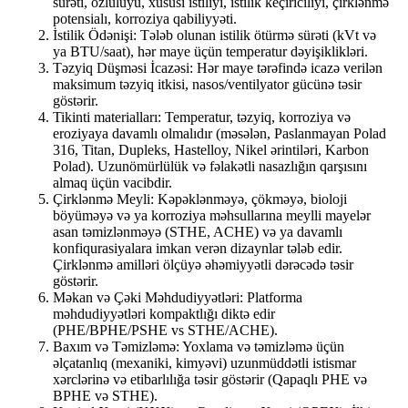
sürəti, özlülüyü, xüsusi istiliyi, istilik keçiriciliyi, çirklənmə
potensialı, korroziya qabiliyyəti.
İstilik Ödənişi: Tələb olunan istilik ötürmə sürəti (kVt və
ya BTU/saat), hər maye üçün temperatur dəyişiklikləri.
Təzyiq Düşməsi İcazəsi: Hər maye tərəfində icazə verilən
maksimum təzyiq itkisi, nasos/ventilyator gücünə təsir
göstərir.
Tikinti materialları: Temperatur, təzyiq, korroziya və
eroziyaya davamlı olmalıdır (məsələn, Paslanmayan Polad
316, Titan, Dupleks, Hastelloy, Nikel ərintiləri, Karbon
Polad). Uzunömürlülük və fəlakətli nasazlığın qarşısını
almaq üçün vacibdir.
Çirklənmə Meyli: Kəpəklənməyə, çökməyə, bioloji
böyüməyə və ya korroziya məhsullarına meylli mayelər
asan təmizlənməyə (STHE, ACHE) və ya davamlı
konfiqurasiyalara imkan verən dizaynlar tələb edir.
Çirklənmə amilləri ölçüyə əhəmiyyətli dərəcədə təsir
göstərir.
Məkan və Çəki Məhdudiyyətləri: Platforma
məhdudiyyətləri kompaktlığı diktə edir
(PHE/BPHE/PSHE vs STHE/ACHE).
Baxım və Təmizləmə: Yoxlama və təmizləmə üçün
əlçatanlıq (mexaniki, kimyəvi) uzunmüddətli istismar
xərclərinə və etibarlılığa təsir göstərir (Qapaqlı PHE və
BPHE və STHE).