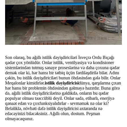
Son olaraq, bu ağıllı istilik dəyişdiriciləri İsveçrə Ordu Bıçağı
qədər çox yönlüdür. Onlar istilik, ventilyasiya və kondisioner
sistemlərindən tutmuş sənaye proseslərinə və daha çoxuna qədər
demək olar ki, hər hansı bir tətbiq üçün fərdiləşdirilə bilər. Adını
çəkin, bu istilik dəyişdiriciləri bunun öhdəsindən gələ bilir. Onlar
Meqalonlar kimidirlər.
istilik dəyişdiricisi
dünya, qarşılarına çıxan
hər hansı bir problemin öhdəsindən gəlməyə hazırdır. Buna görə
də, ağıllı istilik dəyişdiricilərinə gəldikdə, onların bu qədər
populyar olması təəccüblü deyil. Onlar sadə, etibarlı, enerjiyə
qənaət edən və çoxfunksiyalıdırlar - sevməmək nə olar ki?
Beləliklə, növbəti dəfə istilik dəyişdiricisi axtaranda nə
edəcəyinizi biləcəksiniz. Ağıllı olun, dostum. Peşman
olmayacaqsınız.