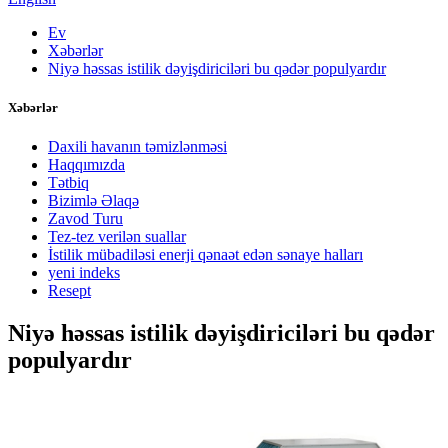
Ev
Xəbərlər
Niyə həssas istilik dəyişdiriciləri bu qədər populyardır
Xəbərlər
Daxili havanın təmizlənməsi
Haqqımızda
Tətbiq
Bizimlə Əlaqə
Zavod Turu
Tez-tez verilən suallar
İstilik mübadiləsi enerji qənaət edən sənaye halları
yeni indeks
Resept
Niyə həssas istilik dəyişdiriciləri bu qədər
populyardır