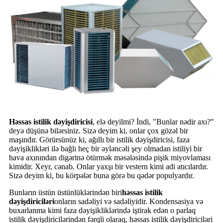
Həssas istilik dəyişdiricisi
, elə deyilmi? İndi, "Bunlar nədir axı?"
deyə düşünə bilərsiniz. Sizə deyim ki, onlar çox gözəl bir
maşındır. Görürsünüz ki, ağıllı bir istilik dəyişdiricisi, faza
dəyişiklikləri ilə bağlı heç bir əyləncəli şey olmadan istiliyi bir
hava axınından digərinə ötürmək məsələsində pişik miyovlaması
kimidir. Xeyr, cənab. Onlar yaxşı bir vestern kimi adi atıcılardır.
Sizə deyim ki, bu körpələr buna görə bu qədər populyardır.
Bunların üstün üstünlüklərindən biri
həssas istilik
dəyişdiriciləri
onların sadəliyi və sadəliyidir. Kondensasiya və
buxarlanma kimi faza dəyişikliklərində iştirak edən o parlaq
istilik dəyişdiricilərindən fərqli olaraq, həssas istilik dəyişdiriciləri