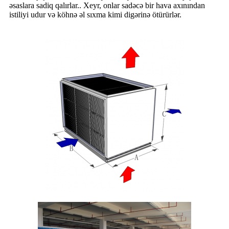
əsaslara sadiq qalırlar.. Xeyr, onlar sadəcə bir hava axınından
istiliyi udur və köhnə əl sıxma kimi digərinə ötürürlər.