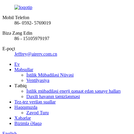
Mobil Telefon
86- 0592- 5769019
Bizə Zəng Edin
86 - 15105979197
E-poçt
Jeffrey@airerv.com.cn
Ev
Məhsullar
İstilik Mübadiləsi Nüvəsi
Ventilyasiya
Tətbiq
İstilik mübadiləsi enerji qənaət edən sənaye halları
Daxili havanın təmizlənməsi
Tez-tez verilən suallar
Haqqımızda
Zavod Turu
Xəbərlər
Bizimlə Əlaqə
English