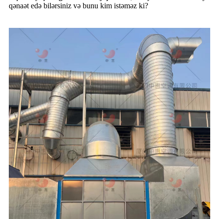
qənaət edə bilərsiniz və bunu kim istəməz ki?