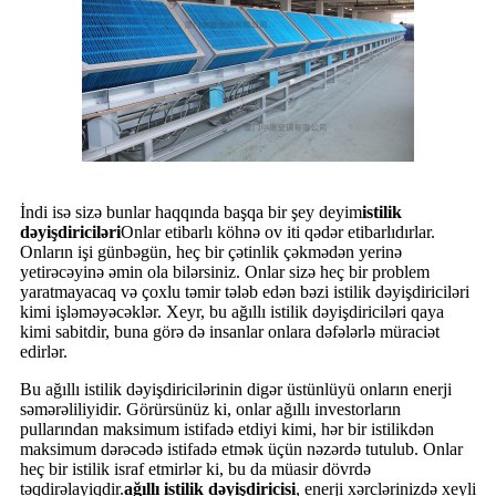
İndi isə sizə bunlar haqqında başqa bir şey deyim
istilik
dəyişdiriciləri
Onlar etibarlı köhnə ov iti qədər etibarlıdırlar.
Onların işi günbəgün, heç bir çətinlik çəkmədən yerinə
yetirəcəyinə əmin ola bilərsiniz. Onlar sizə heç bir problem
yaratmayacaq və çoxlu təmir tələb edən bəzi istilik dəyişdiriciləri
kimi işləməyəcəklər. Xeyr, bu ağıllı istilik dəyişdiriciləri qaya
kimi sabitdir, buna görə də insanlar onlara dəfələrlə müraciət
edirlər.
Bu ağıllı istilik dəyişdiricilərinin digər üstünlüyü onların enerji
səmərəliliyidir. Görürsünüz ki, onlar ağıllı investorların
pullarından maksimum istifadə etdiyi kimi, hər bir istilikdən
maksimum dərəcədə istifadə etmək üçün nəzərdə tutulub. Onlar
heç bir istilik israf etmirlər ki, bu da müasir dövrdə
təqdirəlayiqdir.
ağıllı istilik dəyişdiricisi
, enerji xərclərinizdə xeyli