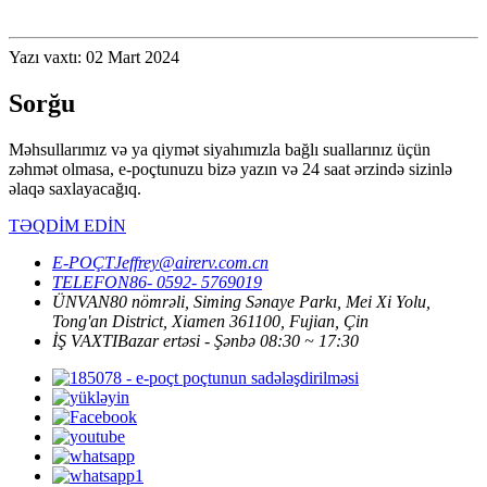
Yazı vaxtı: 02 Mart 2024
Sorğu
Məhsullarımız və ya qiymət siyahımızla bağlı suallarınız üçün
zəhmət olmasa, e-poçtunuzu bizə yazın və 24 saat ərzində sizinlə
əlaqə saxlayacağıq.
TƏQDİM EDİN
E-POÇT
Jeffrey@airerv.com.cn
TELEFON
86- 0592- 5769019
ÜNVAN
80 nömrəli, Siming Sənaye Parkı, Mei Xi Yolu,
Tong'an District, Xiamen 361100, Fujian, Çin
İŞ VAXTI
Bazar ertəsi - Şənbə 08:30 ~ 17:30